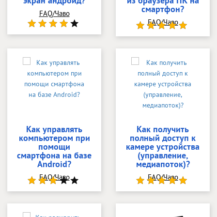
экран андроид?
из браузера ПК на
смартфон?
FAQ/Чаво
FAQ/Чаво
Как управлять
Как получить
компьютером при
полный доступ к
помощи
камере устройства
смартфона на базе
(управление,
Android?
медиапоток)?
FAQ/Чаво
FAQ/Чаво